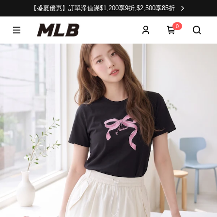
【盛夏優惠】訂單淨值滿$1,200享9折;$2,500享85折
0