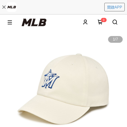
開啟APP
0
1
/
7