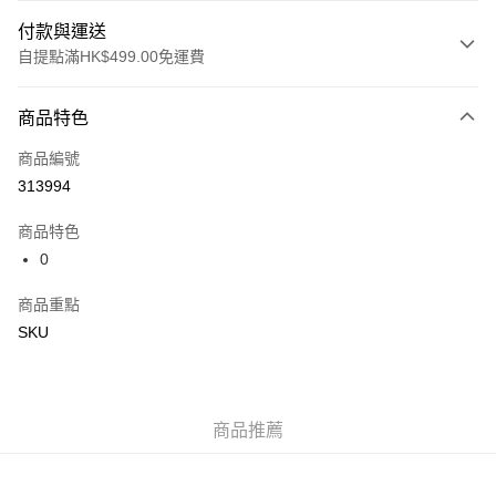
付款與運送
自提點滿HK$499.00免運費
付款方式
商品特色
信用卡
商品編號
Apple Pay
313994
Google Pay
商品特色
AlipayHK
0
WeChat Pay
商品重點
SKU
送貨方式
付款後順豐站及營業點
每筆HK$50.00，滿HK$499.00或以上免運費
商品推薦
付款後順豐合作便利店
每筆HK$50.00，滿HK$499.00或以上免運費