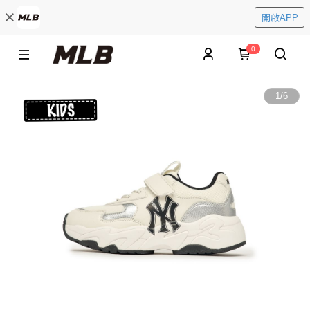
開啟APP
0
1
/
6