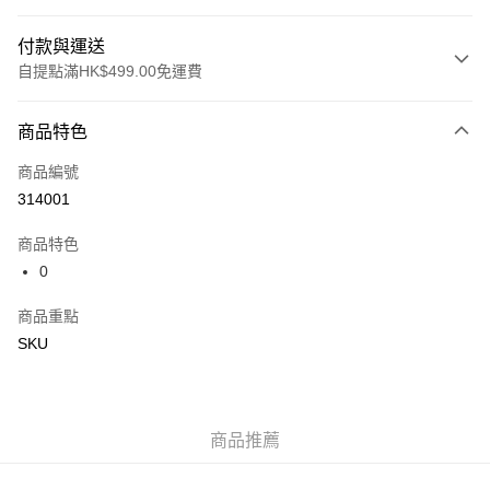
付款與運送
自提點滿HK$499.00免運費
付款方式
商品特色
信用卡
商品編號
Apple Pay
314001
Google Pay
商品特色
AlipayHK
0
WeChat Pay
商品重點
SKU
送貨方式
付款後順豐站及營業點
每筆HK$50.00，滿HK$499.00或以上免運費
商品推薦
付款後順豐合作便利店