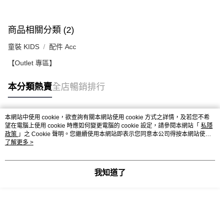
每筆HK$50.00，滿HK$499.00或以上免運費
送貨上門免運優惠
商品相關分類 (2)
每筆HK$50.00，滿HK$499.00或以上免運費
童裝 KIDS
配件 Acc
配送至澳門
運費表
【Outlet 專區】
本分類熱賣
全店暢銷排行
本網站中使用 cookie，欲查詢有關本網站使用 cookie 方式之詳情，及若您不希
熱門標籤
望在電腦上使用 cookie 時應如何變更電腦的 cookie 設定，請參閱本網站「
私隱
政策
」之 Cookie 聲明。您繼續使用本網站即表示您同意本公司得按本網站使用
條款之 Cookie 聲明使用 cookie。
了解更多 >
熱銷排行
最新商品
人氣推薦
我知道了