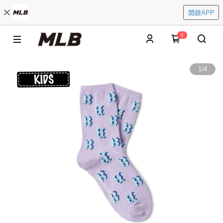
開啟APP
0
1
/
4