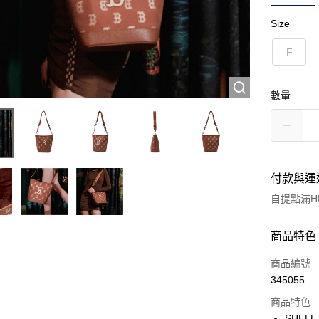
Size
F
數量
付款與運
自提點滿HK
付款方式
商品特色
信用卡
商品編號
345055
Apple Pay
商品特色
Google Pa
SHELL