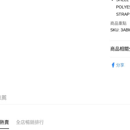
POLYE
AlipayHK
STRAP
WeChat P
商品重點
SKU: 3AB
送貨方式
商品相關分
付款後順
每筆HK$5
包/袋 BAG
分享
付款後順
【Outlet
每筆HK$5
送貨上門
每筆HK$5
推薦
配送至澳
熱賣
全店暢銷排行