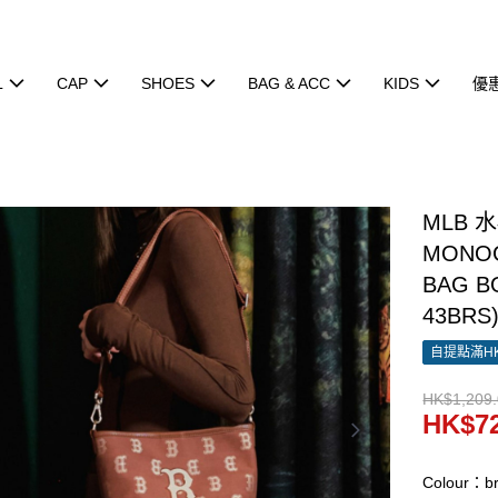
L
CAP
SHOES
BAG & ACC
KIDS
優
MLB 
MONOG
BAG B
43BRS
自提點滿HK
HK$1,209
HK$72
Colour：b