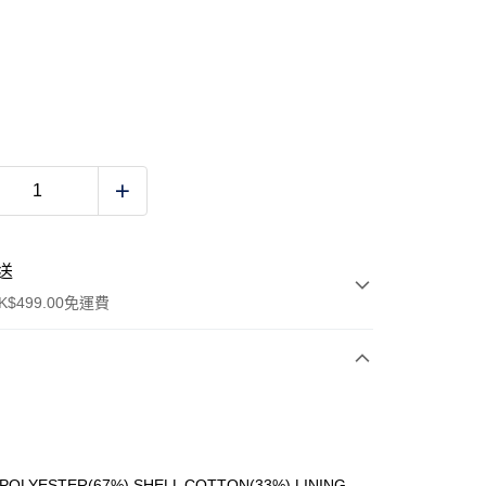
送
$499.00免運費
y
 POLYESTER(67%) SHELL COTTON(33%) LINING