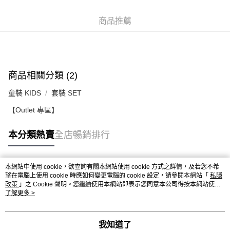
每筆HK$50.00，滿HK$499.00或以上免運費
付款後順豐合作便利店
商品推薦
每筆HK$50.00，滿HK$499.00或以上免運費
送貨上門免運優惠
每筆HK$50.00，滿HK$499.00或以上免運費
商品相關分類 (2)
配送至澳門
運費表
童裝 KIDS
套裝 SET
【Outlet 專區】
本分類熱賣
全店暢銷排行
本網站中使用 cookie，欲查詢有關本網站使用 cookie 方式之詳情，及若您不希
熱門標籤
望在電腦上使用 cookie 時應如何變更電腦的 cookie 設定，請參閱本網站「
私隱
政策
」之 Cookie 聲明。您繼續使用本網站即表示您同意本公司得按本網站使用
條款之 Cookie 聲明使用 cookie。
了解更多 >
熱銷排行
最新商品
人氣推薦
我知道了