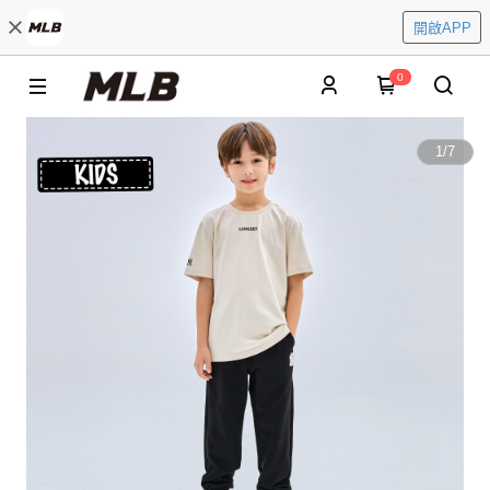
開啟APP
0
1
/
7