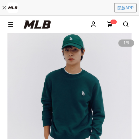
開啟APP
0
1
/
9