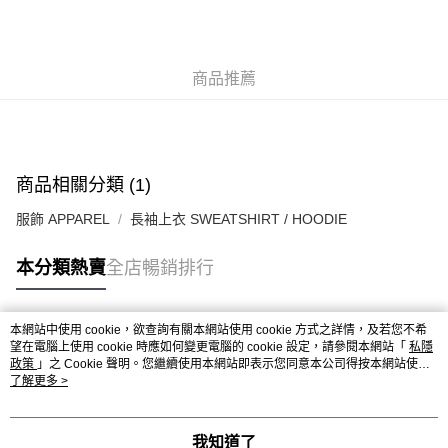
付款後順豐站及營業點
每筆HK$50.00，滿HK$499.00或以上免運費
付款後順豐合作便利店
商品推薦
每筆HK$50.00，滿HK$499.00或以上免運費
送貨上門免運優惠
每筆HK$50.00，滿HK$499.00或以上免運費
商品相關分類 (1)
配送至澳門
運費表
服飾 APPAREL
長袖上衣 SWEATSHIRT / HOODIE
本分類熱賣
全店暢銷排行
本網站中使用 cookie，欲查詢有關本網站使用 cookie 方式之詳情，及若您不希
熱門標籤
望在電腦上使用 cookie 時應如何變更電腦的 cookie 設定，請參閱本網站「
私隱
政策
」之 Cookie 聲明。您繼續使用本網站即表示您同意本公司得按本網站使用
條款之 Cookie 聲明使用 cookie。
了解更多 >
熱銷排行
最新商品
人氣推薦
我知道了