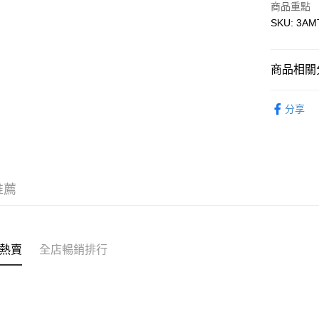
商品重點
WeChat P
SKU: 3A
送貨方式
商品相關分
付款後順
服飾 APPA
每筆HK$5
分享
｜VARSI
付款後順
每筆HK$5
送貨上門
推薦
每筆HK$5
配送至澳
熱賣
全店暢銷排行