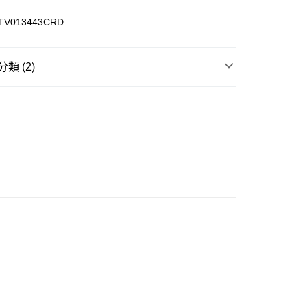
ay
MTV013443CRD
類 (2)
豐站及營業點
REL
長袖上衣 SWEATSHIRT / HOODIE
0.00，滿HK$499.00或以上免運費
TY 學院系列
豐合作便利店
0.00，滿HK$499.00或以上免運費
免運優惠
0.00，滿HK$499.00或以上免運費
門
運費表