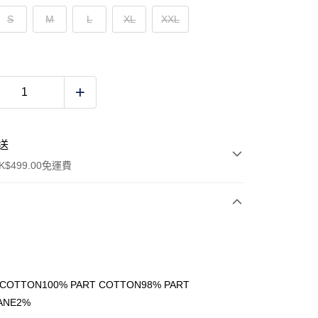
S
M
L
XL
XXL
送
$499.00免運費
y
 COTTON100% PART COTTON98% PART
ANE2%