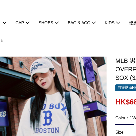
L
CAP
SHOES
BAG & ACC
KIDS
優
IE
MLB 
OVERF
SOX (
自提點滿HK
HK$68
Colour：W
Size