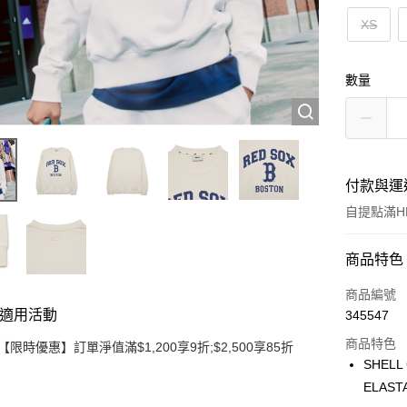
XS
數量
付款與運
自提點滿HK
付款方式
商品特色
信用卡
商品編號
適用活動
345547
Apple Pay
商品特色
【限時優惠】訂單淨值滿$1,200享9折;$2,500享85折
Google Pa
SHELL
ELAST
AlipayHK