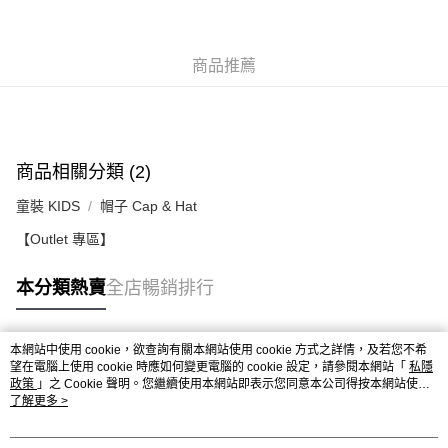
每筆HK$50.00，滿HK$499.00或以上免運費
付款後順豐合作便利店
商品推薦
每筆HK$50.00，滿HK$499.00或以上免運費
送貨上門免運優惠
每筆HK$50.00，滿HK$499.00或以上免運費
配送至澳門
運費表
商品相關分類 (2)
童裝 KIDS
帽子 Cap & Hat
【Outlet 專區】
本分類熱賣
全店暢銷排行
本網站中使用 cookie，欲查詢有關本網站使用 cookie 方式之詳情，及若您不希
熱門標籤
望在電腦上使用 cookie 時應如何變更電腦的 cookie 設定，請參閱本網站「
私隱
政策
」之 Cookie 聲明。您繼續使用本網站即表示您同意本公司得按本網站使用
條款之 Cookie 聲明使用 cookie。
了解更多 >
熱銷排行
最新商品
人氣推薦