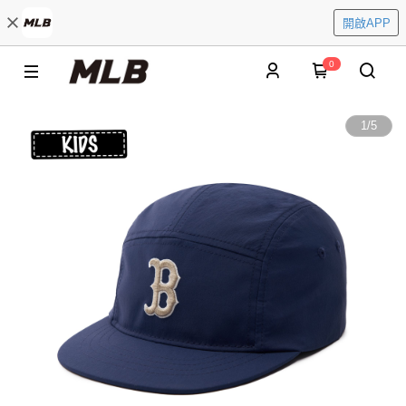
開啟APP
0
1
/
5