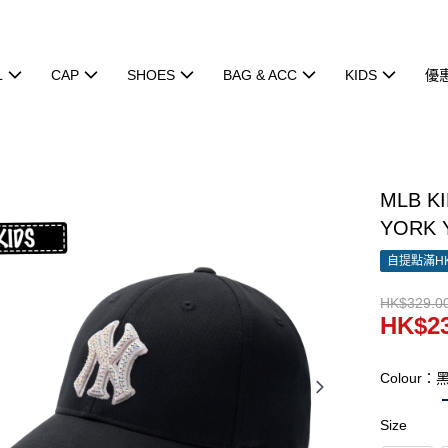
L
CAP
SHOES
BAG & ACC
KIDS
優
MLB KI
YORK 
自提點滿HK
HK$329.0
HK$23
Colour：
Size