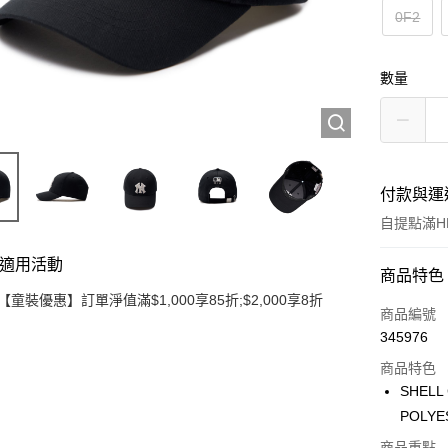
0F2
數量
付款與運
自提點滿HK
適用活動
付款方式
商品特色
【童裝優惠】訂單淨值滿$1,000享85折;$2,000享8折
信用卡
商品編號
345976
Apple Pay
商品特色
Google Pa
SHELL
POLYE
AlipayHK
商品重點