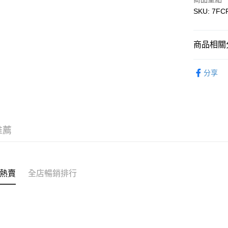
WeChat P
SKU: 7FC
送貨方式
商品相關分
付款後順
童裝 KIDS
每筆HK$5
分享
【Outlet
付款後順
每筆HK$5
送貨上門
推薦
每筆HK$5
配送至澳
熱賣
全店暢銷排行