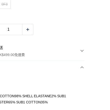
0F3
送
$499.00免運費
y
 COTTON98% SHELL ELASTANE2% SUB1
STER65% SUB1 COTTON35%