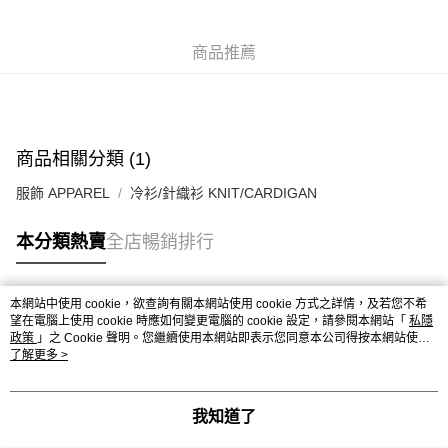
每筆HK$50.00，滿HK$499.00或以上免運費
付款後順豐合作便利店
商品推薦
每筆HK$50.00，滿HK$499.00或以上免運費
送貨上門免運優惠
每筆HK$50.00，滿HK$499.00或以上免運費
商品相關分類 (1)
配送至澳門
運費表
服飾 APPAREL
冷衫/針織衫 KNIT/CARDIGAN
本分類熱賣
全店暢銷排行
本網站中使用 cookie，欲查詢有關本網站使用 cookie 方式之詳情，及若您不希
熱門標籤
望在電腦上使用 cookie 時應如何變更電腦的 cookie 設定，請參閱本網站「
私隱
政策
」之 Cookie 聲明。您繼續使用本網站即表示您同意本公司得按本網站使用
條款之 Cookie 聲明使用 cookie。
了解更多 >
熱銷排行
最新商品
人氣推薦
我知道了