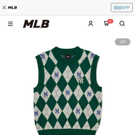
開啟APP
0
1
/
4