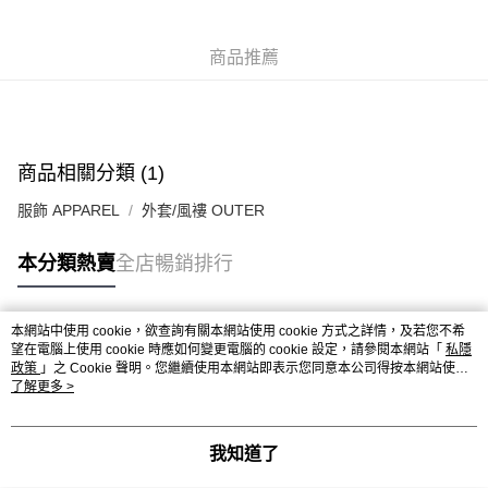
每筆HK$50.00，滿HK$499.00或以上免運費
付款後順豐合作便利店
商品推薦
每筆HK$50.00，滿HK$499.00或以上免運費
送貨上門免運優惠
每筆HK$50.00，滿HK$499.00或以上免運費
商品相關分類 (1)
配送至澳門
運費表
服飾 APPAREL
外套/風褸 OUTER
本分類熱賣
全店暢銷排行
本網站中使用 cookie，欲查詢有關本網站使用 cookie 方式之詳情，及若您不希
熱門標籤
望在電腦上使用 cookie 時應如何變更電腦的 cookie 設定，請參閱本網站「
私隱
政策
」之 Cookie 聲明。您繼續使用本網站即表示您同意本公司得按本網站使用
條款之 Cookie 聲明使用 cookie。
了解更多 >
熱銷排行
最新商品
人氣推薦
我知道了