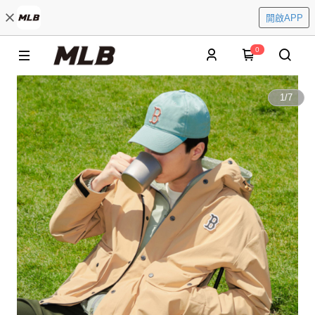
開啟APP
0
1
/
7