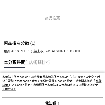
每筆HK$50.00，滿HK$499.00或以上免運費
付款後順豐合作便利店
商品推薦
每筆HK$50.00，滿HK$499.00或以上免運費
送貨上門免運優惠
每筆HK$50.00，滿HK$499.00或以上免運費
配送至澳門
運費表
商品相關分類 (1)
服飾 APPAREL
長袖上衣 SWEATSHIRT / HOODIE
本分類熱賣
全店暢銷排行
本網站中使用 cookie，欲查詢有關本網站使用 cookie 方式之詳情，及若您不希
熱門標籤
望在電腦上使用 cookie 時應如何變更電腦的 cookie 設定，請參閱本網站「
私隱
政策
」之 Cookie 聲明。您繼續使用本網站即表示您同意本公司得按本網站使用
條款之 Cookie 聲明使用 cookie。
了解更多 >
熱銷排行
最新商品
人氣推薦
我知道了