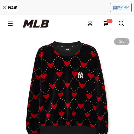
開啟APP
0
1
/
6