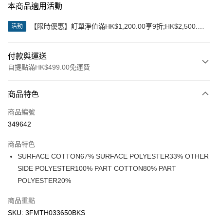
本商品適用活動
【限時優惠】訂單淨值滿HK$1,200.00享9折;HK$2,500.00
活動
享85折
付款與運送
自提點滿HK$499.00免運費
付款方式
商品特色
信用卡
商品編號
Apple Pay
349642
Google Pay
商品特色
AlipayHK
SURFACE COTTON67% SURFACE POLYESTER33% OTHER
SIDE POLYESTER100% PART COTTON80% PART
WeChat Pay
POLYESTER20%
送貨方式
商品重點
付款後順豐站及營業點
SKU: 3FMTH033650BKS