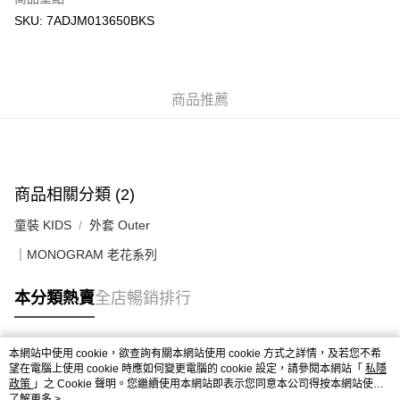
付款後順豐站及營業點
SKU: 7ADJM013650BKS
每筆HK$50.00，滿HK$499.00或以上免運費
付款後順豐合作便利店
商品推薦
每筆HK$50.00，滿HK$499.00或以上免運費
送貨上門免運優惠
每筆HK$50.00，滿HK$499.00或以上免運費
配送至澳門
運費表
商品相關分類 (2)
童裝 KIDS
外套 Outer
｜MONOGRAM 老花系列
本分類熱賣
全店暢銷排行
本網站中使用 cookie，欲查詢有關本網站使用 cookie 方式之詳情，及若您不希
熱門標籤
望在電腦上使用 cookie 時應如何變更電腦的 cookie 設定，請參閱本網站「
私隱
政策
」之 Cookie 聲明。您繼續使用本網站即表示您同意本公司得按本網站使用
條款之 Cookie 聲明使用 cookie。
了解更多 >