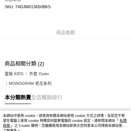
付款後順豐站及營業點
SKU: 7ADJM013650BKS
每筆HK$50.00，滿HK$499.00或以上免運費
付款後順豐合作便利店
商品推薦
每筆HK$50.00，滿HK$499.00或以上免運費
送貨上門免運優惠
每筆HK$50.00，滿HK$499.00或以上免運費
配送至澳門
運費表
商品相關分類 (2)
童裝 KIDS
外套 Outer
｜MONOGRAM 老花系列
本分類熱賣
全店暢銷排行
本網站中使用 cookie，欲查詢有關本網站使用 cookie 方式之詳情，及若您不希
熱門標籤
望在電腦上使用 cookie 時應如何變更電腦的 cookie 設定，請參閱本網站「
私隱
政策
」之 Cookie 聲明。您繼續使用本網站即表示您同意本公司得按本網站使用
條款之 Cookie 聲明使用 cookie。
了解更多 >