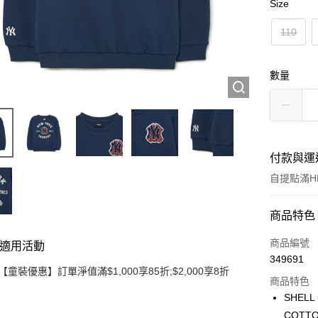
Size
110
數量
付款與運
自提點滿HK
付款方式
商品特色
信用卡
商品編號
適用活動
349691
Apple Pay
【童裝優惠】訂單淨值滿$1,000享85折;$2,000享8折
商品特色
Google Pa
SHELL
COTTO