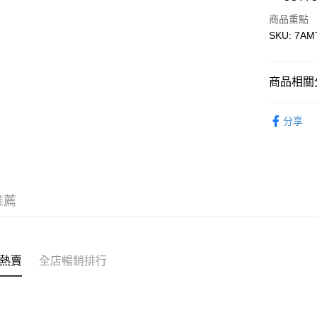
AlipayHK
商品重點
WeChat P
SKU: 7AM
送貨方式
商品相關分
付款後順
童裝 KIDS
每筆HK$5
分享
｜VARSI
付款後順
【Outlet
每筆HK$5
送貨上門
推薦
每筆HK$5
配送至澳
熱賣
全店暢銷排行