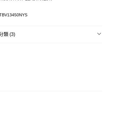
ay
TBV13450NYS
類 (3)
豐站及營業點
上衣 Top
0.00，滿HK$499.00或以上免運費
TY 學院系列
豐合作便利店
 專區】
0.00，滿HK$499.00或以上免運費
免運優惠
0.00，滿HK$499.00或以上免運費
門
運費表