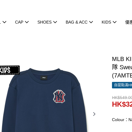
L
CAP
SHOES
BAG & ACC
KIDS
優
MLB K
隊 Swe
(7AMT
自提點滿HK
HK$549.0
HK$32
Colour：N