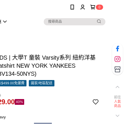
0
惠
IDS | 大學T 童裝 Varsity系列 紐約洋基
atshirt NEW YORK YANKEES
BV134-50NYS)
$499.00免運費
國家/地區配送
0
前往
9.00
人氣
40%
商品
avy