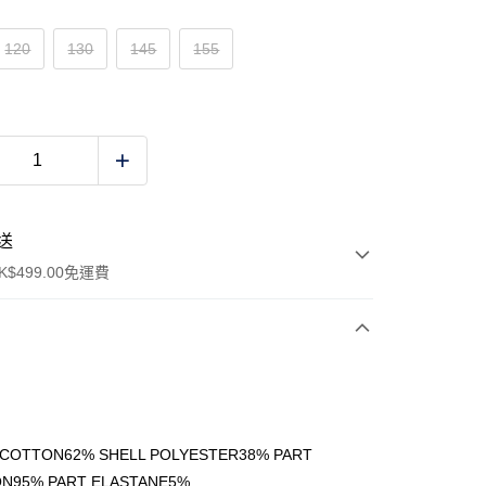
120
130
145
155
送
$499.00免運費
y
 COTTON62% SHELL POLYESTER38% PART
N95% PART ELASTANE5%