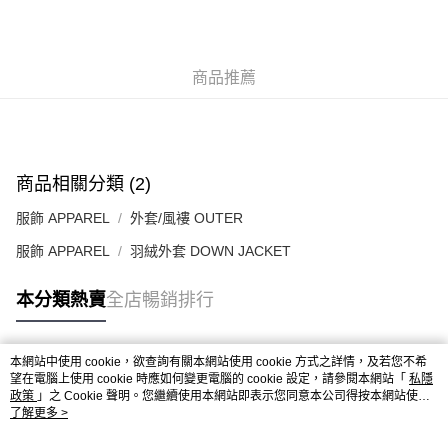
每筆HK$50.00，滿HK$499.00或以上免運費
付款後順豐合作便利店
商品推薦
每筆HK$50.00，滿HK$499.00或以上免運費
送貨上門免運優惠
每筆HK$50.00，滿HK$499.00或以上免運費
配送至澳門
運費表
商品相關分類 (2)
服飾 APPAREL
外套/風褸 OUTER
服飾 APPAREL
羽絨外套 DOWN JACKET
本分類熱賣
全店暢銷排行
本網站中使用 cookie，欲查詢有關本網站使用 cookie 方式之詳情，及若您不希
熱門標籤
望在電腦上使用 cookie 時應如何變更電腦的 cookie 設定，請參閱本網站「
私隱
政策
」之 Cookie 聲明。您繼續使用本網站即表示您同意本公司得按本網站使用
條款之 Cookie 聲明使用 cookie。
了解更多 >
熱銷排行
最新商品
人氣推薦