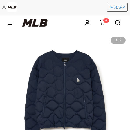
開啟APP
0
1
/
6