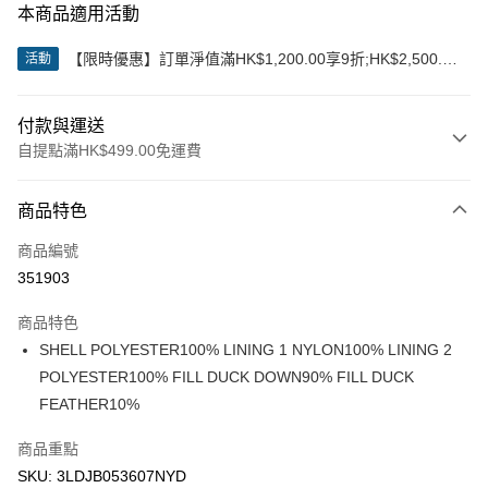
本商品適用活動
【限時優惠】訂單淨值滿HK$1,200.00享9折;HK$2,500.00
活動
享85折
付款與運送
自提點滿HK$499.00免運費
付款方式
商品特色
信用卡
商品編號
Apple Pay
351903
Google Pay
商品特色
AlipayHK
SHELL POLYESTER100% LINING 1 NYLON100% LINING 2
POLYESTER100% FILL DUCK DOWN90% FILL DUCK
WeChat Pay
FEATHER10%
送貨方式
商品重點
付款後順豐站及營業點
SKU: 3LDJB053607NYD