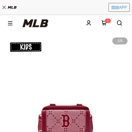
開啟APP
0
1
/
6