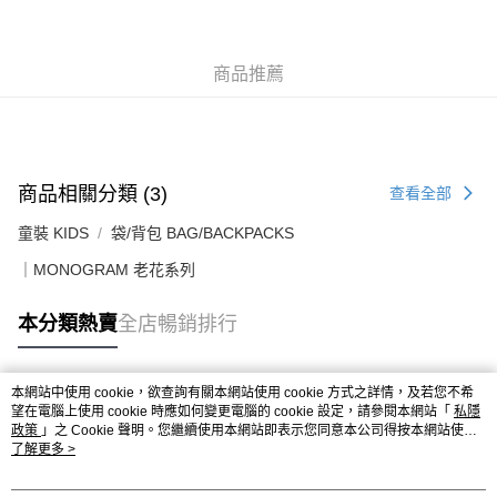
付款後順豐站及營業點
每筆HK$50.00，滿HK$499.00或以上免運費
付款後順豐合作便利店
商品推薦
每筆HK$50.00，滿HK$499.00或以上免運費
送貨上門免運優惠
每筆HK$50.00，滿HK$499.00或以上免運費
商品相關分類 (3)
查看全部
配送至澳門
運費表
童裝 KIDS
袋/背包 BAG/BACKPACKS
｜MONOGRAM 老花系列
本分類熱賣
全店暢銷排行
本網站中使用 cookie，欲查詢有關本網站使用 cookie 方式之詳情，及若您不希
熱門標籤
望在電腦上使用 cookie 時應如何變更電腦的 cookie 設定，請參閱本網站「
私隱
政策
」之 Cookie 聲明。您繼續使用本網站即表示您同意本公司得按本網站使用
條款之 Cookie 聲明使用 cookie。
了解更多 >
熱銷排行
最新商品
人氣推薦