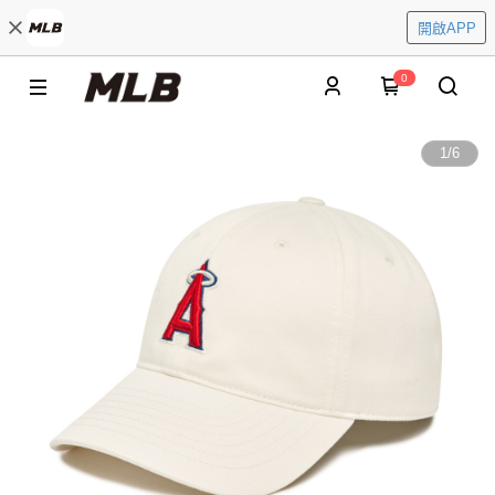
開啟APP
0
1
/
6