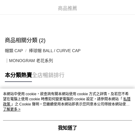
每筆HK$50.00，滿HK$499.00或以上免運費
商品推薦
付款後順豐合作便利店
每筆HK$50.00，滿HK$499.00或以上免運費
送貨上門免運優惠
商品相關分類 (2)
每筆HK$50.00，滿HK$499.00或以上免運費
帽類 CAP
棒球帽 BALL / CURVE CAP
配送至澳門
運費表
｜MONOGRAM 老花系列
本分類熱賣
全店暢銷排行
本網站中使用 cookie，欲查詢有關本網站使用 cookie 方式之詳情，及若您不希
熱門標籤
望在電腦上使用 cookie 時應如何變更電腦的 cookie 設定，請參閱本網站「
私隱
政策
」之 Cookie 聲明。您繼續使用本網站即表示您同意本公司得按本網站使用
條款之 Cookie 聲明使用 cookie。
了解更多 >
熱銷排行
最新商品
人氣推薦
我知道了