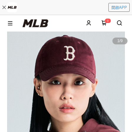
開啟APP
0
1
/
9