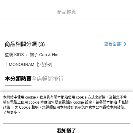
每筆HK$50.00，滿HK$499.00或以上免運費
付款後順豐合作便利店
商品推薦
每筆HK$50.00，滿HK$499.00或以上免運費
送貨上門免運優惠
每筆HK$50.00，滿HK$499.00或以上免運費
商品相關分類 (3)
查看全部
配送至澳門
運費表
童裝 KIDS
帽子 Cap & Hat
｜MONOGRAM 老花系列
本分類熱賣
全店暢銷排行
本網站中使用 cookie，欲查詢有關本網站使用 cookie 方式之詳情，及若您不希
熱門標籤
望在電腦上使用 cookie 時應如何變更電腦的 cookie 設定，請參閱本網站「
私隱
政策
」之 Cookie 聲明。您繼續使用本網站即表示您同意本公司得按本網站使用
條款之 Cookie 聲明使用 cookie。
了解更多 >
熱銷排行
最新商品
人氣推薦
我知道了