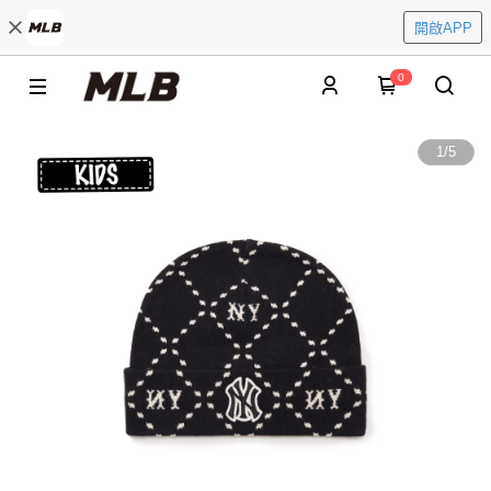
開啟APP
0
1
/
5