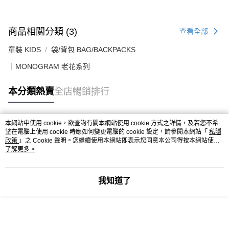
送貨上門免運優惠
每筆HK$50.00，滿HK$499.00或以上免運費
商品相關分類 (3)
查看全部
配送至澳門
運費表
童裝 KIDS
袋/背包 BAG/BACKPACKS
｜MONOGRAM 老花系列
本分類熱賣
全店暢銷排行
本網站中使用 cookie，欲查詢有關本網站使用 cookie 方式之詳情，及若您不希
熱門標籤
望在電腦上使用 cookie 時應如何變更電腦的 cookie 設定，請參閱本網站「
私隱
政策
」之 Cookie 聲明。您繼續使用本網站即表示您同意本公司得按本網站使用
條款之 Cookie 聲明使用 cookie。
了解更多 >
熱銷排行
最新商品
人氣推薦
我知道了