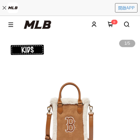
開啟APP
0
1
/
5