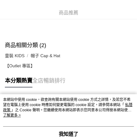
付款後順豐站及營業點
每筆HK$50.00，滿HK$499.00或以上免運費
商品推薦
付款後順豐合作便利店
每筆HK$50.00，滿HK$499.00或以上免運費
送貨上門免運優惠
商品相關分類 (2)
每筆HK$50.00，滿HK$499.00或以上免運費
童裝 KIDS
帽子 Cap & Hat
配送至澳門
運費表
【Outlet 專區】
本分類熱賣
全店暢銷排行
本網站中使用 cookie，欲查詢有關本網站使用 cookie 方式之詳情，及若您不希
熱門標籤
望在電腦上使用 cookie 時應如何變更電腦的 cookie 設定，請參閱本網站「
私隱
政策
」之 Cookie 聲明。您繼續使用本網站即表示您同意本公司得按本網站使用
條款之 Cookie 聲明使用 cookie。
了解更多 >
熱銷排行
最新商品
人氣推薦
我知道了