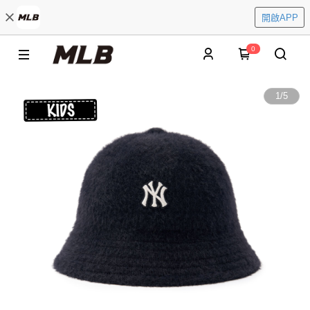
開啟APP
0
1
/
5