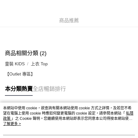
付款後順豐站及營業點
每筆HK$50.00，滿HK$499.00或以上免運費
付款後順豐合作便利店
商品推薦
每筆HK$50.00，滿HK$499.00或以上免運費
送貨上門免運優惠
每筆HK$50.00，滿HK$499.00或以上免運費
商品相關分類 (2)
配送至澳門
運費表
童裝 KIDS
上衣 Top
【Outlet 專區】
本分類熱賣
全店暢銷排行
本網站中使用 cookie，欲查詢有關本網站使用 cookie 方式之詳情，及若您不希
熱門標籤
望在電腦上使用 cookie 時應如何變更電腦的 cookie 設定，請參閱本網站「
私隱
政策
」之 Cookie 聲明。您繼續使用本網站即表示您同意本公司得按本網站使用
條款之 Cookie 聲明使用 cookie。
了解更多 >
熱銷排行
最新商品
人氣推薦