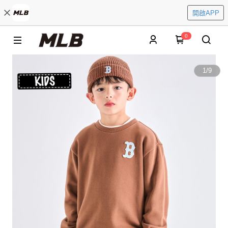
開啟APP
0
1
/
9