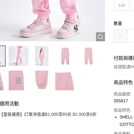
120
數量
付款與運
自提點滿HK
付款方式
商品特色
信用卡
商品編號
355817
適用活動
Apple Pay
商品特色
【童裝優惠】訂單淨值滿$1,000享85折;$2,000享8折
Google Pa
SHELL
COTTO
AlipayHK
商品重點