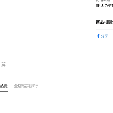
WeChat P
SKU: 7AP
送貨方式
商品相關分
付款後順
童裝 KIDS
每筆HK$5
分享
【Outlet
付款後順
每筆HK$5
送貨上門
推薦
每筆HK$5
配送至澳
熱賣
全店暢銷排行