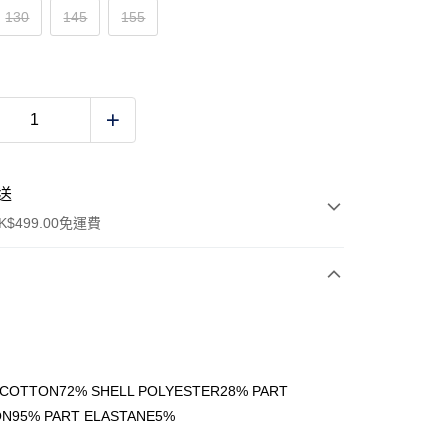
130
145
155
送
$499.00免運費
y
 COTTON72% SHELL POLYESTER28% PART
N95% PART ELASTANE5%