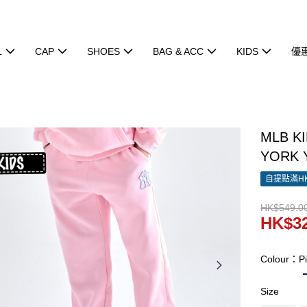
L
CAP
SHOES
BAG & ACC
KIDS
優
MLB KI
YORK 
自提點滿HK
HK$549.0
HK$32
Colour：P
Size