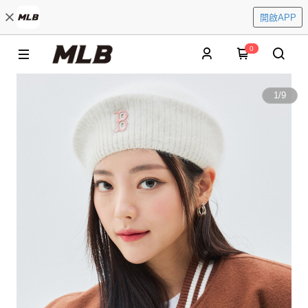
開啟APP
0
1
/
9