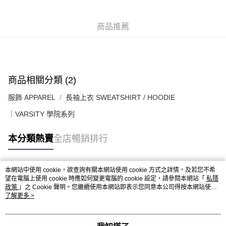
每筆HK$50.00，滿HK$499.00或以上免運費
付款後順豐合作便利店
商品推薦
每筆HK$50.00，滿HK$499.00或以上免運費
送貨上門免運優惠
每筆HK$50.00，滿HK$499.00或以上免運費
商品相關分類 (2)
配送至澳門
運費表
服飾 APPAREL
長袖上衣 SWEATSHIRT / HOODIE
｜VARSITY 學院系列
本分類熱賣
全店暢銷排行
本網站中使用 cookie，欲查詢有關本網站使用 cookie 方式之詳情，及若您不希
熱門標籤
望在電腦上使用 cookie 時應如何變更電腦的 cookie 設定，請參閱本網站「
私隱
政策
」之 Cookie 聲明。您繼續使用本網站即表示您同意本公司得按本網站使用
條款之 Cookie 聲明使用 cookie。
了解更多 >
熱銷排行
最新商品
人氣推薦