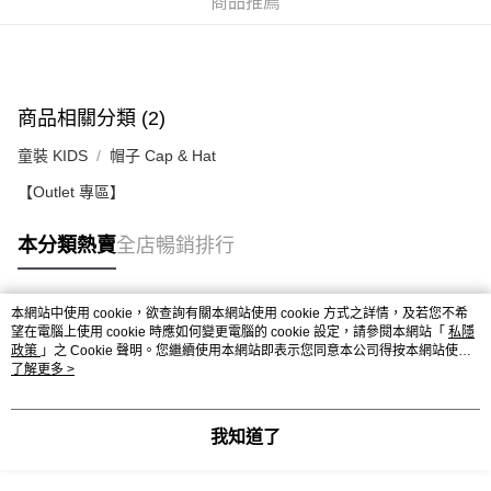
商品推薦
付款後順豐合作便利店
每筆HK$50.00，滿HK$499.00或以上免運費
送貨上門免運優惠
商品相關分類 (2)
每筆HK$50.00，滿HK$499.00或以上免運費
童裝 KIDS
帽子 Cap & Hat
配送至澳門
運費表
【Outlet 專區】
本分類熱賣
全店暢銷排行
本網站中使用 cookie，欲查詢有關本網站使用 cookie 方式之詳情，及若您不希
熱門標籤
望在電腦上使用 cookie 時應如何變更電腦的 cookie 設定，請參閱本網站「
私隱
政策
」之 Cookie 聲明。您繼續使用本網站即表示您同意本公司得按本網站使用
條款之 Cookie 聲明使用 cookie。
了解更多 >
熱銷排行
最新商品
人氣推薦
我知道了