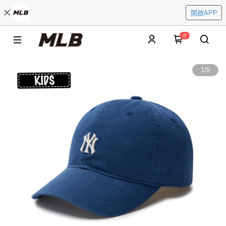
開啟APP
0
1
/
5