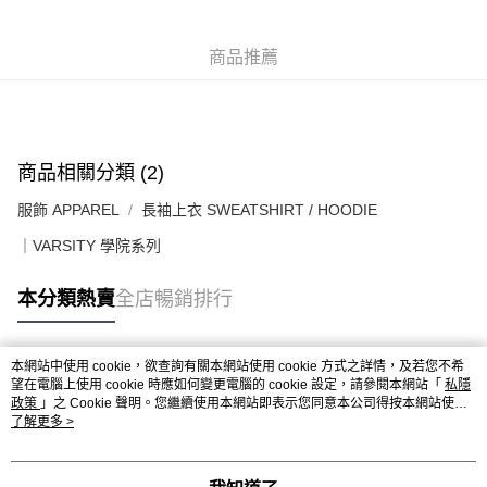
每筆HK$50.00，滿HK$499.00或以上免運費
付款後順豐合作便利店
商品推薦
每筆HK$50.00，滿HK$499.00或以上免運費
送貨上門免運優惠
每筆HK$50.00，滿HK$499.00或以上免運費
商品相關分類 (2)
配送至澳門
運費表
服飾 APPAREL
長袖上衣 SWEATSHIRT / HOODIE
｜VARSITY 學院系列
本分類熱賣
全店暢銷排行
本網站中使用 cookie，欲查詢有關本網站使用 cookie 方式之詳情，及若您不希
熱門標籤
望在電腦上使用 cookie 時應如何變更電腦的 cookie 設定，請參閱本網站「
私隱
政策
」之 Cookie 聲明。您繼續使用本網站即表示您同意本公司得按本網站使用
條款之 Cookie 聲明使用 cookie。
了解更多 >
熱銷排行
最新商品
人氣推薦