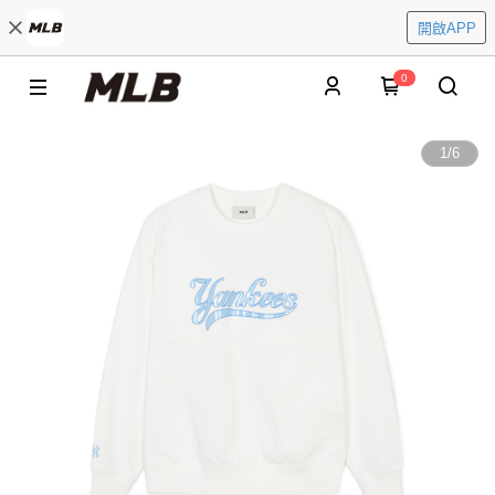
開啟APP
0
1
/
6