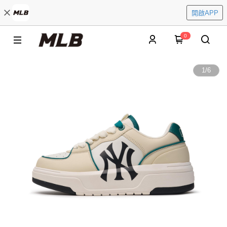
開啟APP
0
1
/
6