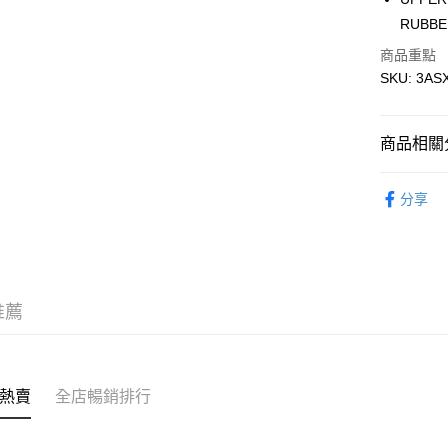
RUBBE
AlipayHK
商品重點
WeChat P
SKU: 3A
送貨方式
商品相關分
付款後順
鞋類 SHO
每筆HK$5
分享
付款後順
每筆HK$5
送貨上門
推薦
每筆HK$5
配送至澳
熱賣
全店暢銷排行