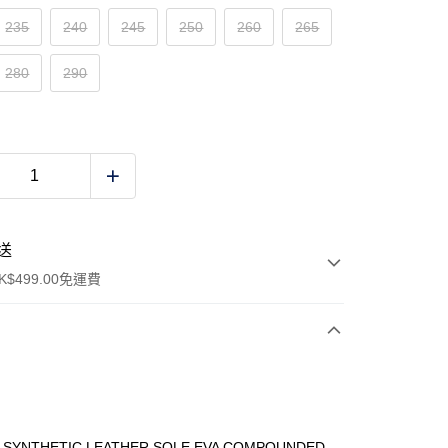
235
240
245
250
260
265
280
290
送
$499.00免運費
y
 SYNTHETIC LEATHER SOLE EVA COMPOUNDED