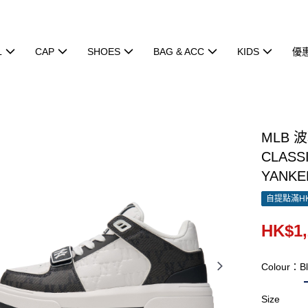
L
CAP
SHOES
BAG & ACC
KIDS
優
MLB 波
CLASS
YANKE
自提點滿HK
HK$1,
Colour：Bl
Size