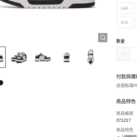
230
270
數量
付款與運
自提點滿HK
付款方式
商品特色
信用卡
商品編號
371217
Apple Pay
商品特色
Google Pa
UPPER