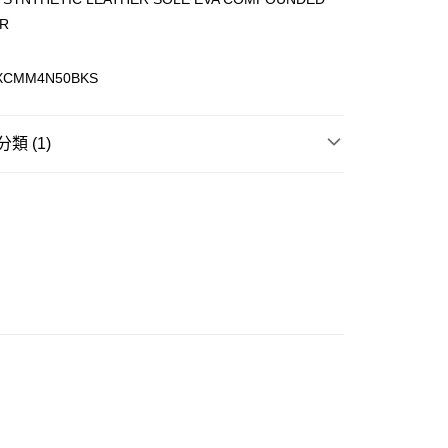
R
ay
SXCMM4N50BKS
類 (1)
豐站及營業點
ES
波鞋 CHUNKY LINER
0.00，滿HK$499.00或以上免運費
豐合作便利店
0.00，滿HK$499.00或以上免運費
免運優惠
0.00，滿HK$499.00或以上免運費
門
運費表