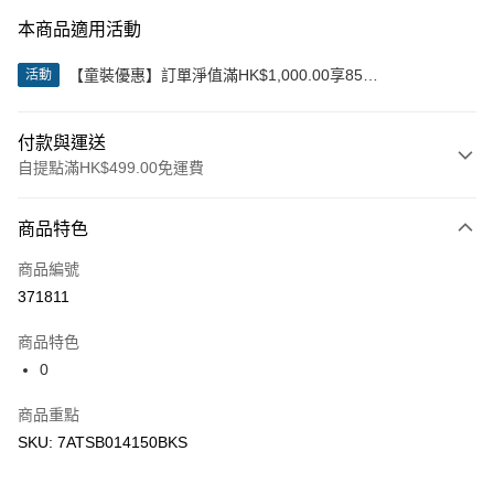
本商品適用活動
【童裝優惠】訂單淨值滿HK$1,000.00享85
活動
折;HK$2,000.00享8折
付款與運送
自提點滿HK$499.00免運費
付款方式
商品特色
信用卡
商品編號
Apple Pay
371811
Google Pay
商品特色
AlipayHK
0
WeChat Pay
商品重點
SKU: 7ATSB014150BKS
送貨方式