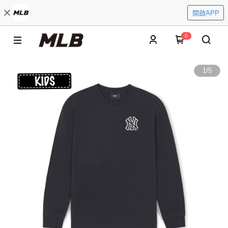
開啟APP
0
1
/
5