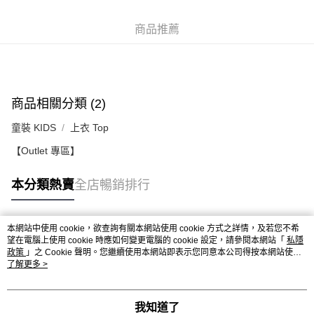
付款後順豐站及營業點
每筆HK$50.00，滿HK$499.00或以上免運費
商品推薦
付款後順豐合作便利店
每筆HK$50.00，滿HK$499.00或以上免運費
送貨上門免運優惠
商品相關分類 (2)
每筆HK$50.00，滿HK$499.00或以上免運費
童裝 KIDS
上衣 Top
配送至澳門
運費表
【Outlet 專區】
本分類熱賣
全店暢銷排行
本網站中使用 cookie，欲查詢有關本網站使用 cookie 方式之詳情，及若您不希
熱門標籤
望在電腦上使用 cookie 時應如何變更電腦的 cookie 設定，請參閱本網站「
私隱
政策
」之 Cookie 聲明。您繼續使用本網站即表示您同意本公司得按本網站使用
條款之 Cookie 聲明使用 cookie。
了解更多 >
熱銷排行
最新商品
人氣推薦
我知道了