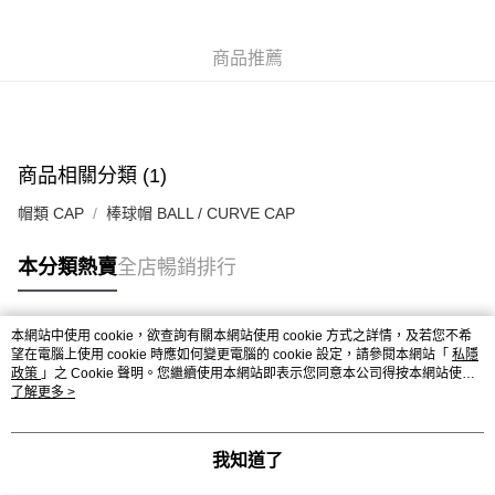
每筆HK$50.00，滿HK$499.00或以上免運費
付款後順豐合作便利店
商品推薦
每筆HK$50.00，滿HK$499.00或以上免運費
送貨上門免運優惠
每筆HK$50.00，滿HK$499.00或以上免運費
商品相關分類 (1)
配送至澳門
運費表
帽類 CAP
棒球帽 BALL / CURVE CAP
本分類熱賣
全店暢銷排行
本網站中使用 cookie，欲查詢有關本網站使用 cookie 方式之詳情，及若您不希
熱門標籤
望在電腦上使用 cookie 時應如何變更電腦的 cookie 設定，請參閱本網站「
私隱
政策
」之 Cookie 聲明。您繼續使用本網站即表示您同意本公司得按本網站使用
條款之 Cookie 聲明使用 cookie。
了解更多 >
熱銷排行
最新商品
人氣推薦
我知道了