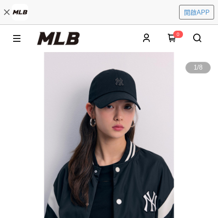
開啟APP
0
1
/
8