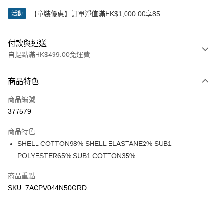
【童裝優惠】訂單淨值滿HK$1,000.00享85
活動
折;HK$2,000.00享8折
付款與運送
自提點滿HK$499.00免運費
付款方式
商品特色
信用卡
商品編號
Apple Pay
377579
Google Pay
商品特色
AlipayHK
SHELL COTTON98% SHELL ELASTANE2% SUB1
POLYESTER65% SUB1 COTTON35%
WeChat Pay
商品重點
送貨方式
SKU: 7ACPV044N50GRD
付款後順豐站及營業點
每筆HK$50.00，滿HK$499.00或以上免運費