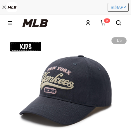
開啟APP
0
1
/
5