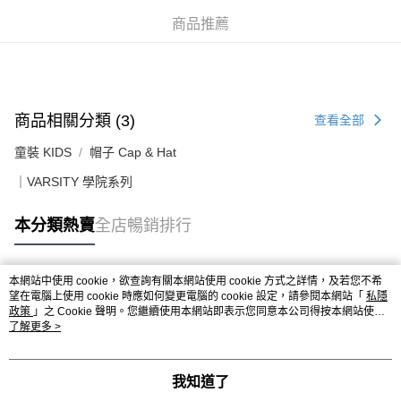
付款後順豐合作便利店
商品推薦
每筆HK$50.00，滿HK$499.00或以上免運費
送貨上門免運優惠
每筆HK$50.00，滿HK$499.00或以上免運費
商品相關分類 (3)
查看全部
配送至澳門
運費表
童裝 KIDS
帽子 Cap & Hat
｜VARSITY 學院系列
本分類熱賣
全店暢銷排行
本網站中使用 cookie，欲查詢有關本網站使用 cookie 方式之詳情，及若您不希
熱門標籤
望在電腦上使用 cookie 時應如何變更電腦的 cookie 設定，請參閱本網站「
私隱
政策
」之 Cookie 聲明。您繼續使用本網站即表示您同意本公司得按本網站使用
條款之 Cookie 聲明使用 cookie。
了解更多 >
熱銷排行
最新商品
人氣推薦
我知道了