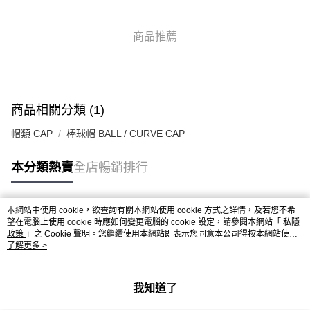
每筆HK$50.00，滿HK$499.00或以上免運費
付款後順豐合作便利店
商品推薦
每筆HK$50.00，滿HK$499.00或以上免運費
送貨上門免運優惠
每筆HK$50.00，滿HK$499.00或以上免運費
商品相關分類 (1)
配送至澳門
運費表
帽類 CAP
棒球帽 BALL / CURVE CAP
本分類熱賣
全店暢銷排行
本網站中使用 cookie，欲查詢有關本網站使用 cookie 方式之詳情，及若您不希
熱門標籤
望在電腦上使用 cookie 時應如何變更電腦的 cookie 設定，請參閱本網站「
私隱
政策
」之 Cookie 聲明。您繼續使用本網站即表示您同意本公司得按本網站使用
條款之 Cookie 聲明使用 cookie。
了解更多 >
熱銷排行
最新商品
人氣推薦
我知道了