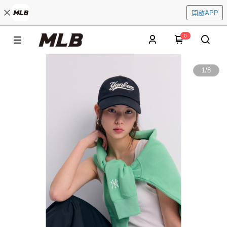
開啟APP
0
1
/
8