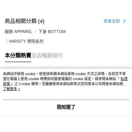
送貨上門免運優惠
每筆HK$50.00，滿HK$499.00或以上免運費
商品相關分類 (4)
查看全部
配送至澳門
運費表
服飾 APPAREL
下身 BOTTOM
｜VARSITY 學院系列
本分類熱賣
全店暢銷排行
本網站中使用 cookie，欲查詢有關本網站使用 cookie 方式之詳情，及若您不希
熱門標籤
望在電腦上使用 cookie 時應如何變更電腦的 cookie 設定，請參閱本網站「
私隱
政策
」之 Cookie 聲明。您繼續使用本網站即表示您同意本公司得按本網站使用
條款之 Cookie 聲明使用 cookie。
了解更多 >
熱銷排行
最新商品
人氣推薦
我知道了