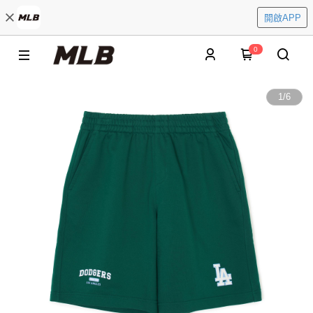
開啟APP
0
1
/
6