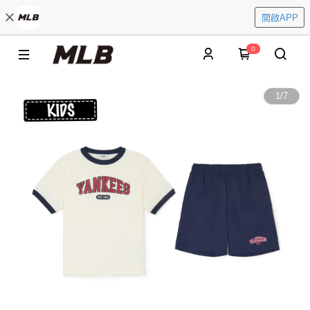
開啟APP
0
1
/
7