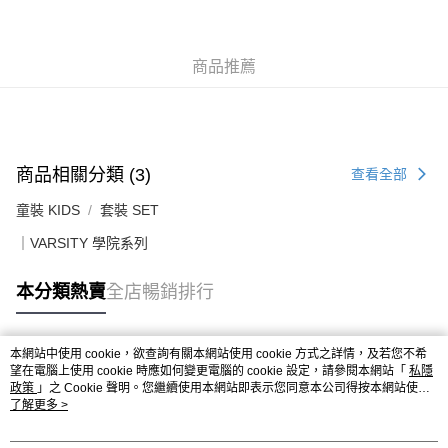
付款後順豐站及營業點
每筆HK$50.00，滿HK$499.00或以上免運費
付款後順豐合作便利店
商品推薦
每筆HK$50.00，滿HK$499.00或以上免運費
送貨上門免運優惠
每筆HK$50.00，滿HK$499.00或以上免運費
商品相關分類 (3)
查看全部
配送至澳門
運費表
童裝 KIDS
套裝 SET
｜VARSITY 學院系列
本分類熱賣
全店暢銷排行
本網站中使用 cookie，欲查詢有關本網站使用 cookie 方式之詳情，及若您不希
熱門標籤
望在電腦上使用 cookie 時應如何變更電腦的 cookie 設定，請參閱本網站「
私隱
政策
」之 Cookie 聲明。您繼續使用本網站即表示您同意本公司得按本網站使用
條款之 Cookie 聲明使用 cookie。
了解更多 >
熱銷排行
最新商品
人氣推薦