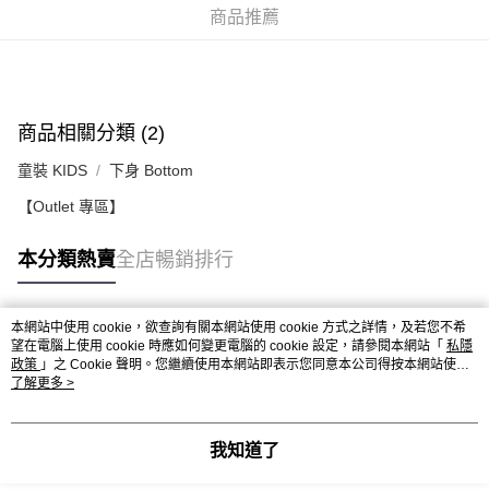
每筆HK$50.00，滿HK$499.00或以上免運費
商品推薦
付款後順豐合作便利店
每筆HK$50.00，滿HK$499.00或以上免運費
送貨上門免運優惠
商品相關分類 (2)
每筆HK$50.00，滿HK$499.00或以上免運費
童裝 KIDS
下身 Bottom
配送至澳門
運費表
【Outlet 專區】
本分類熱賣
全店暢銷排行
本網站中使用 cookie，欲查詢有關本網站使用 cookie 方式之詳情，及若您不希
熱門標籤
望在電腦上使用 cookie 時應如何變更電腦的 cookie 設定，請參閱本網站「
私隱
政策
」之 Cookie 聲明。您繼續使用本網站即表示您同意本公司得按本網站使用
條款之 Cookie 聲明使用 cookie。
了解更多 >
熱銷排行
最新商品
人氣推薦
我知道了