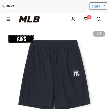
開啟APP
0
1
/
6