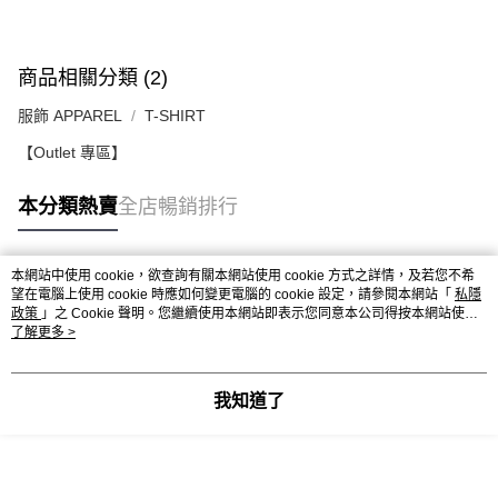
送貨上門免運優惠
每筆HK$50.00，滿HK$499.00或以上免運費
商品相關分類 (2)
配送至澳門
運費表
服飾 APPAREL
T-SHIRT
【Outlet 專區】
本分類熱賣
全店暢銷排行
本網站中使用 cookie，欲查詢有關本網站使用 cookie 方式之詳情，及若您不希
熱門標籤
望在電腦上使用 cookie 時應如何變更電腦的 cookie 設定，請參閱本網站「
私隱
政策
」之 Cookie 聲明。您繼續使用本網站即表示您同意本公司得按本網站使用
條款之 Cookie 聲明使用 cookie。
了解更多 >
熱銷排行
最新商品
人氣推薦
我知道了