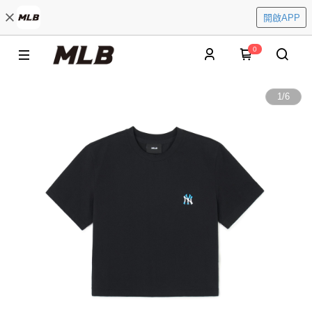
開啟APP
0
1
/
6