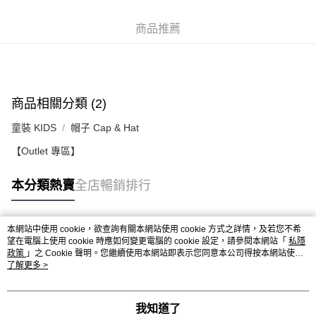
每筆HK$50.00，滿HK$499.00或以上免運費
付款後順豐合作便利店
商品推薦
每筆HK$50.00，滿HK$499.00或以上免運費
送貨上門免運優惠
每筆HK$50.00，滿HK$499.00或以上免運費
商品相關分類 (2)
配送至澳門
運費表
童裝 KIDS
帽子 Cap & Hat
【Outlet 專區】
本分類熱賣
全店暢銷排行
本網站中使用 cookie，欲查詢有關本網站使用 cookie 方式之詳情，及若您不希
熱門標籤
望在電腦上使用 cookie 時應如何變更電腦的 cookie 設定，請參閱本網站「
私隱
政策
」之 Cookie 聲明。您繼續使用本網站即表示您同意本公司得按本網站使用
條款之 Cookie 聲明使用 cookie。
了解更多 >
熱銷排行
最新商品
人氣推薦
我知道了