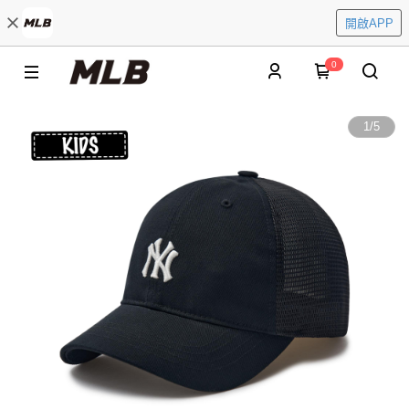
開啟APP
0
1
/
5