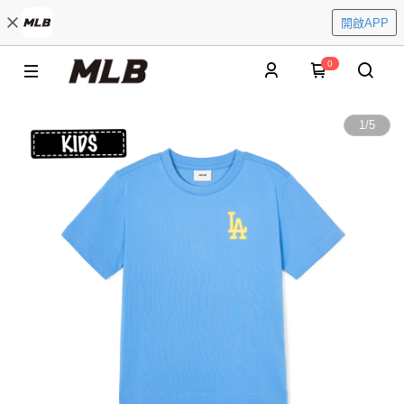
開啟APP
0
1
/
5