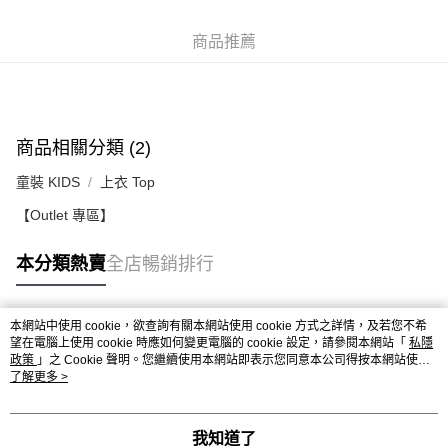
付款後順豐站及營業點
每筆HK$50.00，滿HK$499.00或以上免運費
商品推薦
付款後順豐合作便利店
每筆HK$50.00，滿HK$499.00或以上免運費
送貨上門免運優惠
商品相關分類 (2)
每筆HK$50.00，滿HK$499.00或以上免運費
童裝 KIDS
上衣 Top
配送至澳門
運費表
【Outlet 專區】
本分類熱賣
全店暢銷排行
本網站中使用 cookie，欲查詢有關本網站使用 cookie 方式之詳情，及若您不希
熱門標籤
望在電腦上使用 cookie 時應如何變更電腦的 cookie 設定，請參閱本網站「
私隱
政策
」之 Cookie 聲明。您繼續使用本網站即表示您同意本公司得按本網站使用
條款之 Cookie 聲明使用 cookie。
了解更多 >
熱銷排行
最新商品
人氣推薦
我知道了