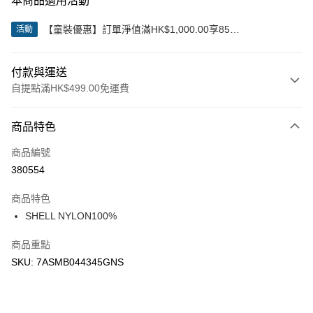
本商品適用活動
【童裝優惠】訂單淨值滿HK$1,000.00享85
活動
折;HK$2,000.00享8折
付款與運送
自提點滿HK$499.00免運費
付款方式
商品特色
信用卡
商品編號
Apple Pay
380554
Google Pay
商品特色
AlipayHK
SHELL NYLON100%
WeChat Pay
商品重點
SKU: 7ASMB044345GNS
送貨方式
付款後順豐站及營業點