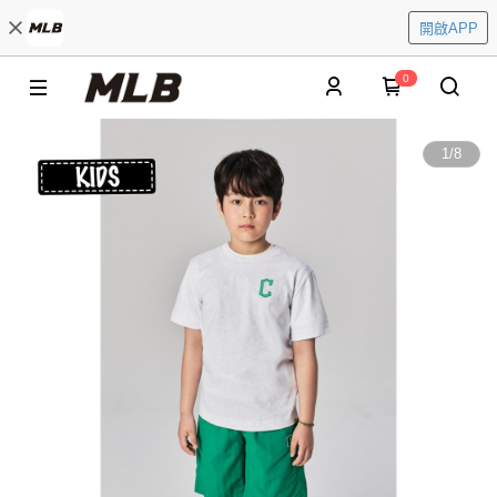
開啟APP
0
1
/
8