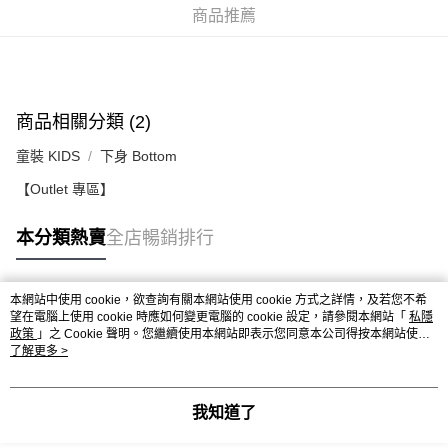
每筆HK$50.00，滿HK$499.00或以上免運費
商品推薦
付款後順豐合作便利店
每筆HK$50.00，滿HK$499.00或以上免運費
送貨上門免運優惠
商品相關分類 (2)
每筆HK$50.00，滿HK$499.00或以上免運費
童裝 KIDS
下身 Bottom
配送至澳門
運費表
【Outlet 專區】
本分類熱賣
全店暢銷排行
本網站中使用 cookie，欲查詢有關本網站使用 cookie 方式之詳情，及若您不希
熱門標籤
望在電腦上使用 cookie 時應如何變更電腦的 cookie 設定，請參閱本網站「
私隱
政策
」之 Cookie 聲明。您繼續使用本網站即表示您同意本公司得按本網站使用
條款之 Cookie 聲明使用 cookie。
了解更多 >
熱銷排行
最新商品
人氣推薦
我知道了