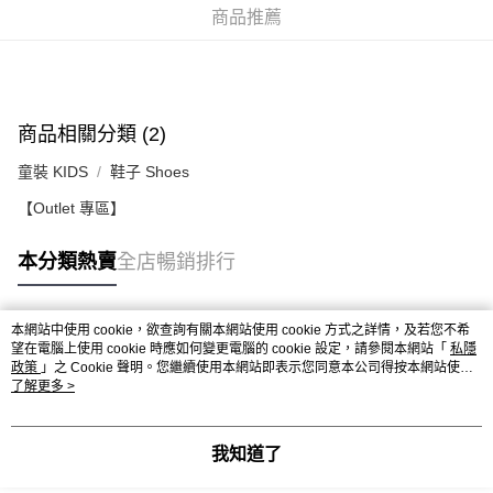
每筆HK$50.00，滿HK$499.00或以上免運費
商品推薦
付款後順豐合作便利店
每筆HK$50.00，滿HK$499.00或以上免運費
送貨上門免運優惠
商品相關分類 (2)
每筆HK$50.00，滿HK$499.00或以上免運費
童裝 KIDS
鞋子 Shoes
配送至澳門
運費表
【Outlet 專區】
本分類熱賣
全店暢銷排行
本網站中使用 cookie，欲查詢有關本網站使用 cookie 方式之詳情，及若您不希
熱門標籤
望在電腦上使用 cookie 時應如何變更電腦的 cookie 設定，請參閱本網站「
私隱
政策
」之 Cookie 聲明。您繼續使用本網站即表示您同意本公司得按本網站使用
條款之 Cookie 聲明使用 cookie。
了解更多 >
熱銷排行
最新商品
人氣推薦
我知道了