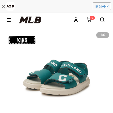
開啟APP
0
1
/
6