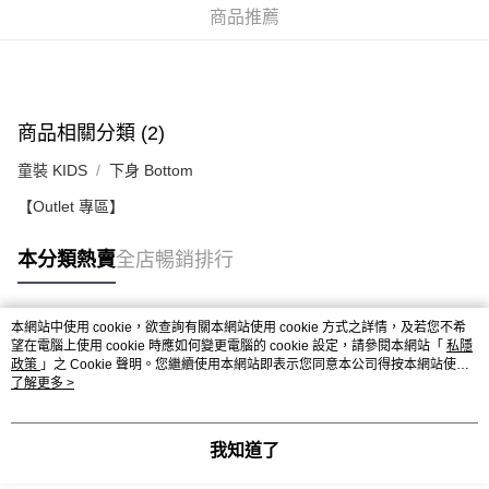
每筆HK$50.00，滿HK$499.00或以上免運費
商品推薦
付款後順豐合作便利店
每筆HK$50.00，滿HK$499.00或以上免運費
送貨上門免運優惠
商品相關分類 (2)
每筆HK$50.00，滿HK$499.00或以上免運費
童裝 KIDS
下身 Bottom
配送至澳門
運費表
【Outlet 專區】
本分類熱賣
全店暢銷排行
本網站中使用 cookie，欲查詢有關本網站使用 cookie 方式之詳情，及若您不希
熱門標籤
望在電腦上使用 cookie 時應如何變更電腦的 cookie 設定，請參閱本網站「
私隱
政策
」之 Cookie 聲明。您繼續使用本網站即表示您同意本公司得按本網站使用
條款之 Cookie 聲明使用 cookie。
了解更多 >
熱銷排行
最新商品
人氣推薦
我知道了