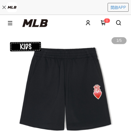
開啟APP
0
1
/
5