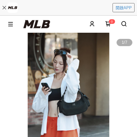
開啟APP
0
1
/
7