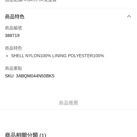
付款方式
商品特色
信用卡
商品編號
Apple Pay
388719
Google Pay
商品特色
AlipayHK
SHELL NYLON100% LINING POLYESTER100%
WeChat Pay
商品重點
SKU: 3ABQM044N50BKS
送貨方式
付款後順豐站及營業點
每筆HK$50.00，滿HK$499.00或以上免運費
商品推薦
付款後順豐合作便利店
每筆HK$50.00，滿HK$499.00或以上免運費
送貨上門免運優惠
商品相關分類 (1)