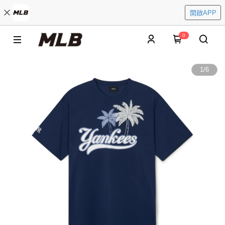
開啟APP
0
1
/
6