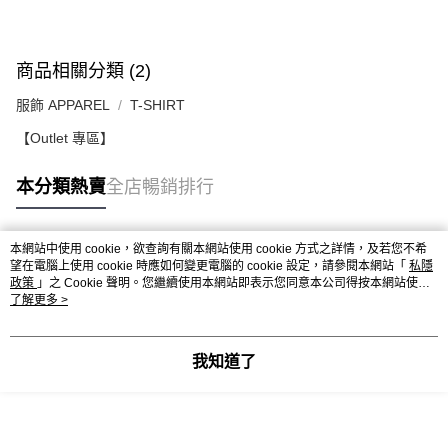
每筆HK$50.00，滿HK$499.00或以上免運費
送貨上門免運優惠
商品相關分類 (2)
每筆HK$50.00，滿HK$499.00或以上免運費
服飾 APPAREL
T-SHIRT
配送至澳門
運費表
【Outlet 專區】
本分類熱賣
全店暢銷排行
本網站中使用 cookie，欲查詢有關本網站使用 cookie 方式之詳情，及若您不希
熱門標籤
望在電腦上使用 cookie 時應如何變更電腦的 cookie 設定，請參閱本網站「
私隱
政策
」之 Cookie 聲明。您繼續使用本網站即表示您同意本公司得按本網站使用
條款之 Cookie 聲明使用 cookie。
了解更多 >
熱銷排行
最新商品
人氣推薦
我知道了