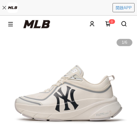
開啟APP
0
1
/
6