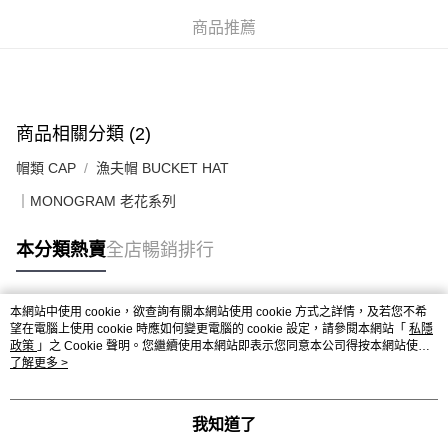
每筆HK$50.00，滿HK$499.00或以上免運費
商品推薦
付款後順豐合作便利店
每筆HK$50.00，滿HK$499.00或以上免運費
送貨上門免運優惠
商品相關分類 (2)
每筆HK$50.00，滿HK$499.00或以上免運費
帽類 CAP
漁夫帽 BUCKET HAT
配送至澳門
運費表
｜MONOGRAM 老花系列
本分類熱賣
全店暢銷排行
本網站中使用 cookie，欲查詢有關本網站使用 cookie 方式之詳情，及若您不希
熱門標籤
望在電腦上使用 cookie 時應如何變更電腦的 cookie 設定，請參閱本網站「
私隱
政策
」之 Cookie 聲明。您繼續使用本網站即表示您同意本公司得按本網站使用
條款之 Cookie 聲明使用 cookie。
了解更多 >
熱銷排行
最新商品
人氣推薦
我知道了