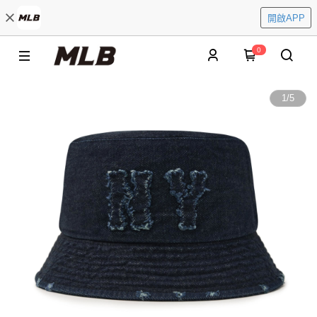
開啟APP
0
1
/
5