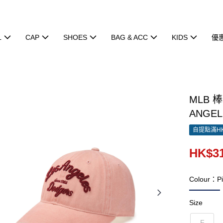
L
CAP
SHOES
BAG & ACC
KIDS
優
MLB 
ANGEL
自提點滿HK
HK$31
Colour：P
Size
F