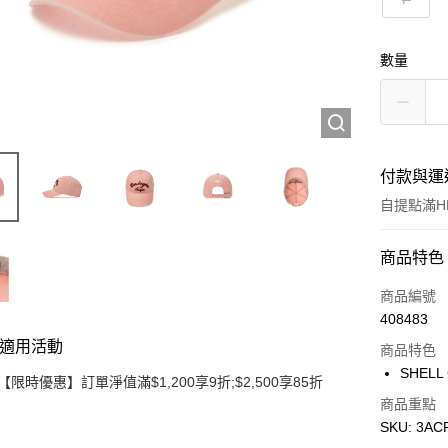
數量
付款與運
自提點滿HK
付款方式
商品特色
信用卡
商品編號
408483
Apple Pay
適用活動
商品特色
Google Pa
SHELL
【限時優惠】訂單淨值滿$1,200享9折;$2,500享85折
AlipayHK
商品重點
SKU: 3A
WeChat P