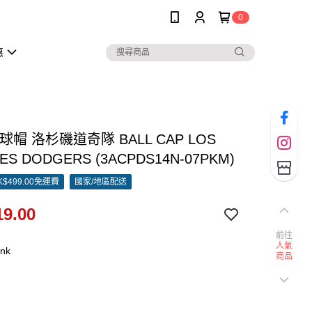
0
惠
棒球帽 洛杉磯道奇隊 BALL CAP LOS
ES DODGERS (3ACPDS14N-07PKM)
$499.00免運費
國家/地區配送
9.00
前往
人氣
ink
商品