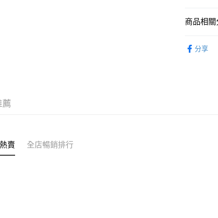
商品相關分
送貨方式
帽類 CAP
付款後順
分享
每筆HK$5
付款後順
每筆HK$5
推薦
送貨上門
每筆HK$5
配送至澳
熱賣
全店暢銷排行