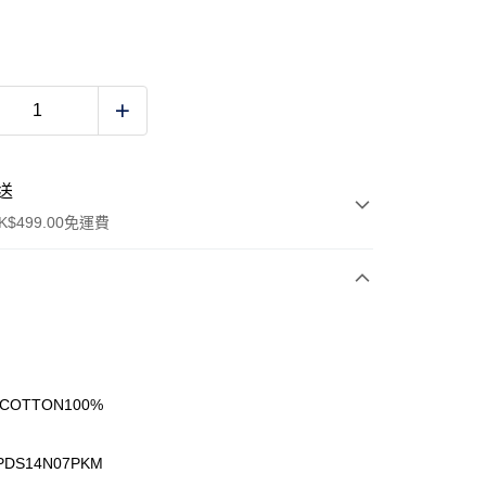
送
$499.00免運費
y
 COTTON100%
CPDS14N07PKM
ay