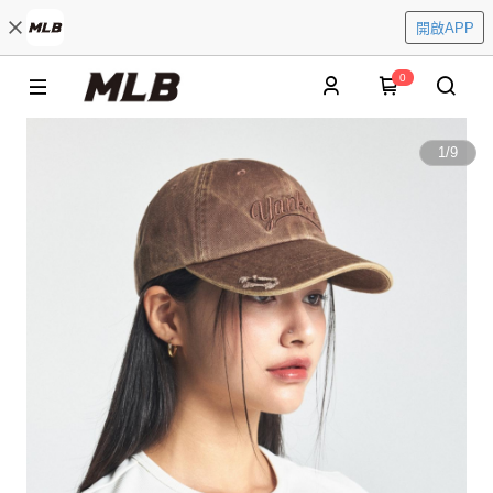
開啟APP
0
1
/
9